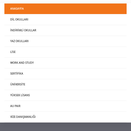
ANASAYFA
DIL OKULLARI
İNDIRIMLI OKULLAR
YAZ OKULLARI
LISE
WORK AND STUDY
SERTIFIKA
ÜNIVERSITE
YÜKSEK LISANS
AU PAIR
VIZE DANIŞMANLIĞI