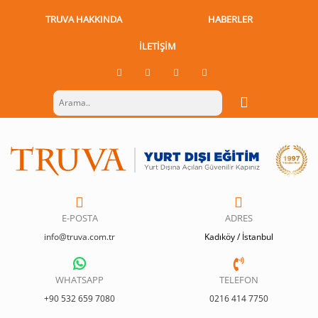
TRUVA HAKKINDA
HABERLER
İLETIŞIM
E-POSTA
ADRES
info@truva.com.tr
Kadıköy / İstanbul
WHATSAPP
TELEFON
+90 532 659 7080
0216 414 7750