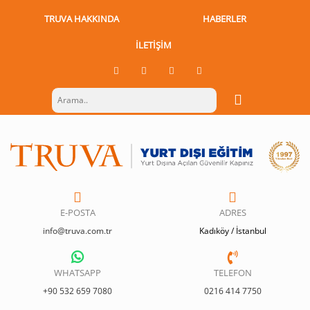
TRUVA HAKKINDA
HABERLER
İLETIŞIM
E-POSTA
ADRES
info@truva.com.tr
Kadıköy / İstanbul
WHATSAPP
TELEFON
+90 532 659 7080
0216 414 7750