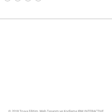
© 2018 Truva Eğitim. Web Tasarım ve Kodlama JBM INTERACTIVE