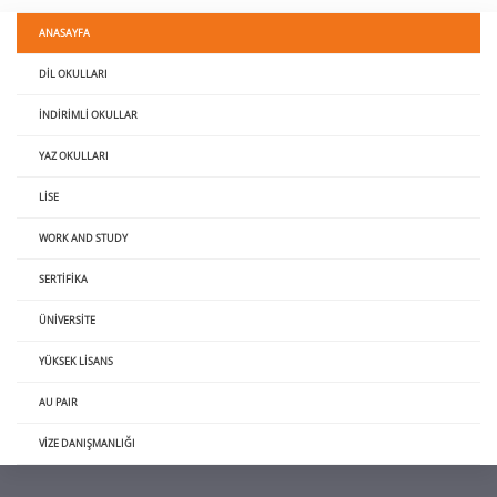
ANASAYFA
DIL OKULLARI
İNDIRIMLI OKULLAR
YAZ OKULLARI
LISE
WORK AND STUDY
SERTIFIKA
ÜNIVERSITE
YÜKSEK LISANS
AU PAIR
VIZE DANIŞMANLIĞI