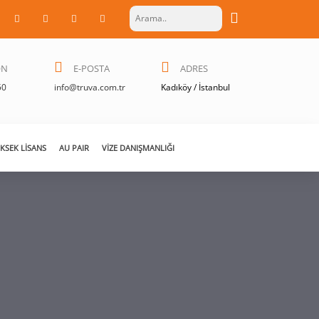
ON
E-POSTA
ADRES
50
info@truva.com.tr
Kadıköy / İstanbul
KSEK LISANS
AU PAIR
VIZE DANIŞMANLIĞI