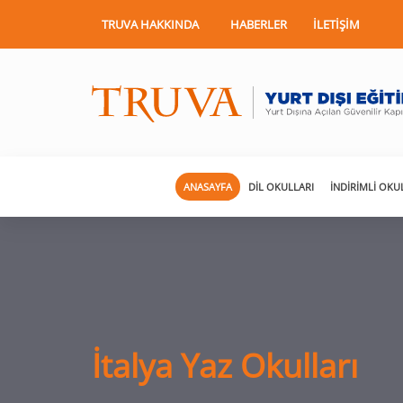
TRUVA HAKKINDA
HABERLER
İLETIŞIM
ANASAYFA
DIL OKULLARI
İNDIRIMLI OKU
İtalya Yaz Okulları