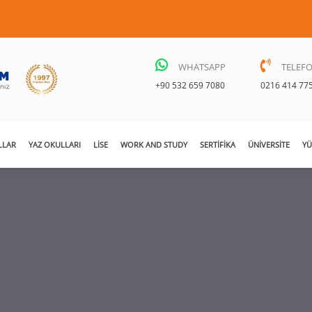
WHATSAPP
TELEF
+90 532 659 7080
0216 414 77
LLAR
YAZ OKULLARI
LISE
WORK AND STUDY
SERTIFIKA
ÜNIVERSITE
YÜ