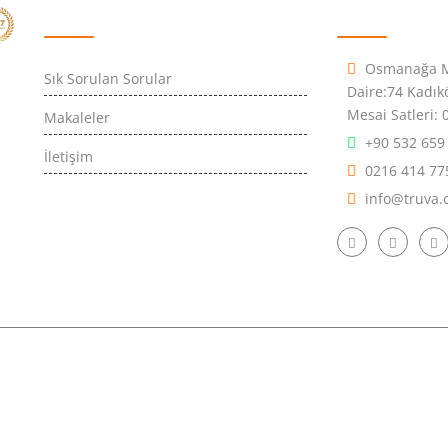
Hızlı Erişim
İletişim Bilgil
Osmanağa Ma
Sık Sorulan Sorular
Daire:7
Mesai Satleri: 0
Makaleler
+90 532 659
İletişim
0216 414 77
info@truva.