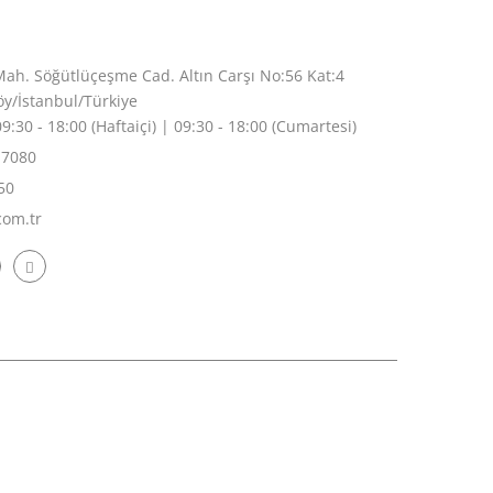
eri
h. Söğütlüçeşme Cad. Altın Carşı No:56 Kat:4
4 Kadıköy/İstanbul/Türkiye
9:30 - 18:00 (Haftaiçi) | 09:30 - 18:00 (Cumartesi)
 7080
50
com.tr