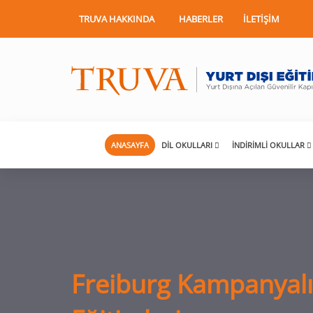
TRUVA HAKKINDA
HABERLER
İLETIŞIM
ANASAYFA
DIL OKULLARI
İNDIRIMLI OKULLAR
Freiburg Kampanyalı