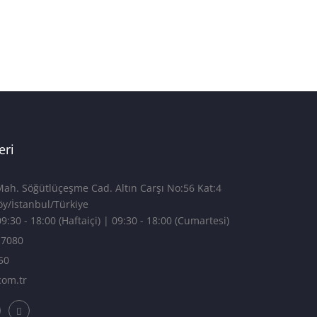
eri
h. Söğütlüçeşme Cad. Altın Carşı No:56 Kat:4
4 Kadıköy/İstanbul/Türkiye
9:30 - 18:00 (Haftaiçi) | 09:30 - 18:00 (Cumartesi)
 7080
50
com.tr