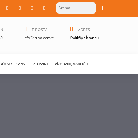
ON
E-POSTA
ADRES
50
info@truva.com.tr
Kadıköy / İstanbul
YÜKSEK LISANS
AU PAIR
VIZE DANIŞMANLIĞI