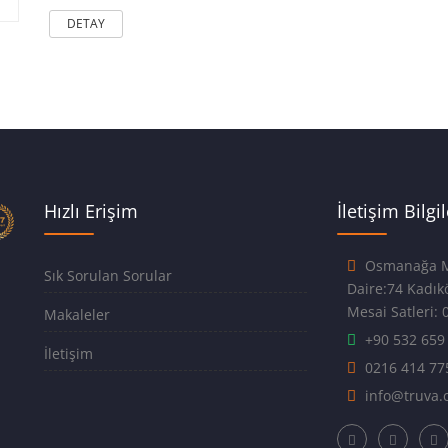
DETAY
Hızlı Erişim
İletişim Bilgil
Osmanağa Ma
Sık Sorulan Sorular
Daire:7
Mesai Satleri: 0
Makaleler
+90 532 659
İletişim
0216 414 77
info@truva.