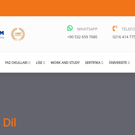
WHATSAPP
TELEF
+90 532 659 7080
0216 414 77
YAZ OKULLARI
LISE
WORK AND STUDY
SERTIFIKA
ÜNIVERSITE
 Dil