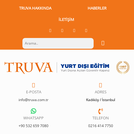
TRUVA HAKKINDA
HABERLER
İLETIŞIM
E-POSTA
ADRES
info@truva.com.tr
Kadıköy / İstanbul
WHATSAPP
TELEFON
+90 532 659 7080
0216 414 7750