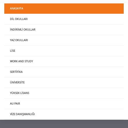
ANASAYFA
DIL OKULLARI
İNDIRIMLI OKULLAR
YAZ OKULLARI
LISE
WORK AND STUDY
SERTIFIKA
ÜNIVERSITE
YÜKSEK LISANS
AU PAIR
VIZE DANIŞMANLIĞI